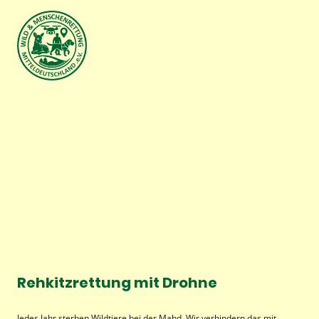
Rehkitzrettung mit Drohne
Jedes Jahr sterben Wildtiere bei der Mahd. Wir verhindern das mit