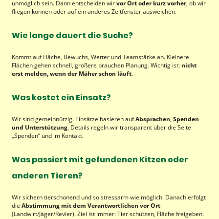
unmöglich sein. Dann entscheiden wir
vor Ort oder kurz vorher
, ob wir
fliegen können oder auf ein anderes Zeitfenster ausweichen.
Wie lange dauert die Suche?
Kommt auf Fläche, Bewuchs, Wetter und Teamstärke an. Kleinere
Flächen gehen schnell, größere brauchen Planung. Wichtig ist:
nicht
erst melden, wenn der Mäher schon läuft
.
Was kostet ein Einsatz?
Wir sind gemeinnützig. Einsätze basieren auf
Absprachen, Spenden
und Unterstützung
. Details regeln wir transparent über die Seite
„Spenden“ und im Kontakt.
Was passiert mit gefundenen Kitzen oder
anderen Tieren?
Wir sichern tierschonend und so stressarm wie möglich. Danach erfolgt
die
Abstimmung mit dem Verantwortlichen vor Ort
(Landwirt/Jäger/Revier). Ziel ist immer: Tier schützen, Fläche freigeben.