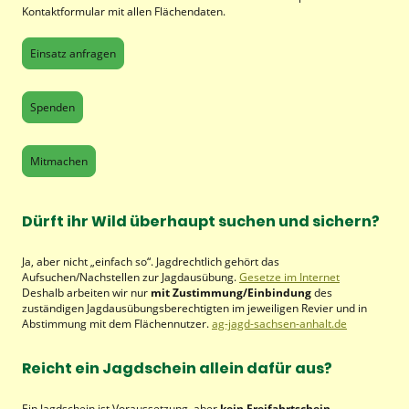
Kontaktformular mit allen Flächendaten.
Einsatz anfragen
Spenden
Mitmachen
Dürft ihr Wild überhaupt suchen und sichern?
Ja, aber nicht „einfach so“. Jagdrechtlich gehört das
Aufsuchen/Nachstellen zur Jagdausübung.
Gesetze im Internet
Deshalb arbeiten wir nur
mit Zustimmung/Einbindung
des
zuständigen Jagdausübungsberechtigten im jeweiligen Revier und in
Abstimmung mit dem Flächennutzer.
ag-jagd-sachsen-anhalt.de
Reicht ein Jagdschein allein dafür aus?
Ein Jagdschein ist Voraussetzung, aber
kein Freifahrtschein
.